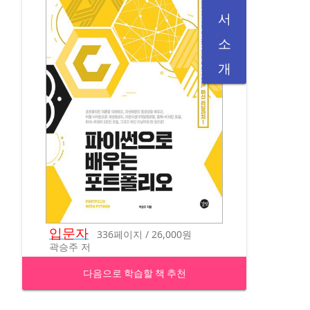
서
소
개
입문자
336페이지 / 26,000원
곽승주 저
다음으로 학습할 책 추천