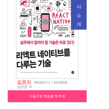
서
소
개
입문자
992페이지 / 43,000원
김민준 저
다음으로 학습할 책 추천