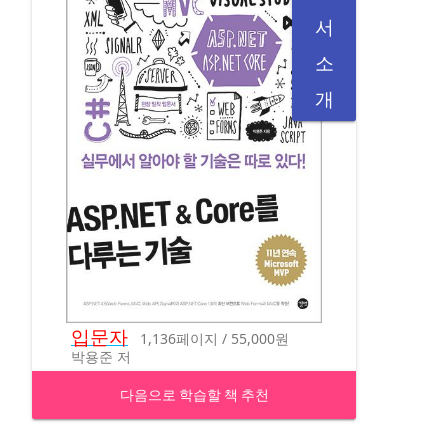
서
소
개
입문자
1,136페이지 / 55,000원
박용준 저
다음으로 학습할 책 추천