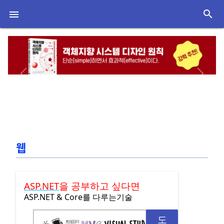
search

Previous
Next
웹
ASP.NET
을 공부하고 싶다면
ASP.NET & Core를 다루는기술
도