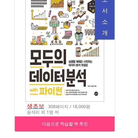
서
소
개
생초보
308페이지 / 18,000원
송석리 외 1명 저
다음으로 학습할 책 추천