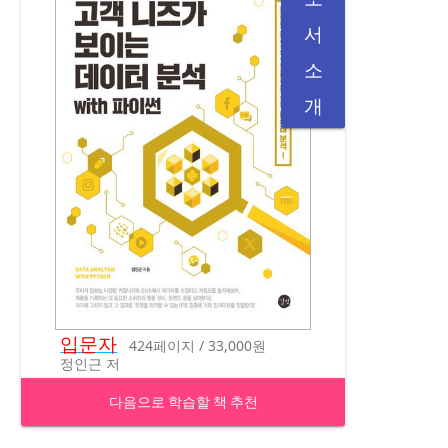
서
소
개
입문자
424페이지 / 33,000원
정인근 저
다음으로 학습할 책 추천