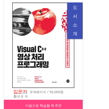
도
서
소
개
입문자
816페이지 / 50,000원
황선규 저
다음으로 학습할 책 추천